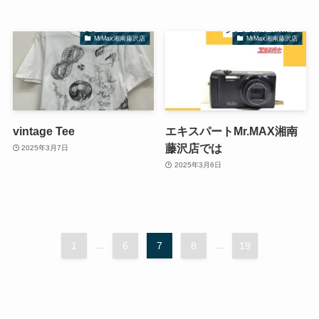
MrMax湘南藤沢店
MrMax湘南藤沢店
vintage Tee
エキスパートMr.MAX湘南
藤沢店では
2025年3月7日
2025年3月6日
1
...
6
7
8
...
19