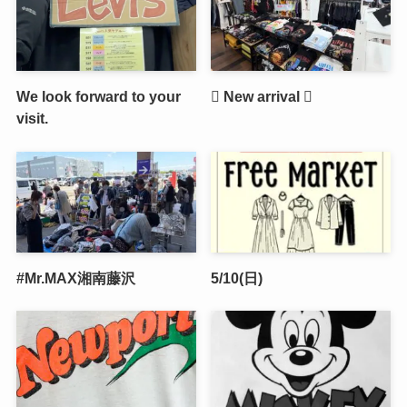
We look forward to your
🫟 New arrival 🫟
visit.
#Mr.MAX湘南藤沢
5/10(日)