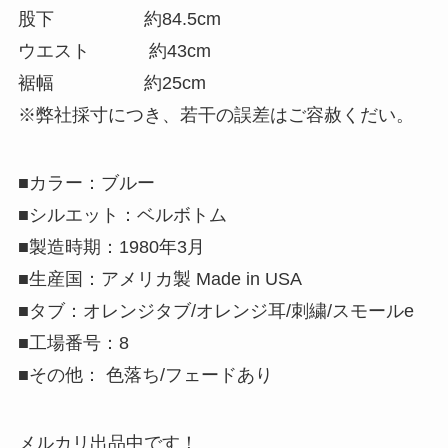
股下 約84.5cm
ウエスト 約43cm
裾幅 約25cm
※弊社採寸につき、若干の誤差はご容赦くだい。
■カラー：ブルー
■シルエット：ベルボトム
■製造時期：1980年3月
■生産国：アメリカ製 Made in USA
■タブ：オレンジタブ/オレンジ耳/刺繍/スモールe
■工場番号：8
■その他： 色落ち/フェードあり
メルカリ出品中です！