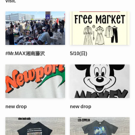
visit.
#Mr.MAX湘南藤沢
5/10(日)
new drop
new drop