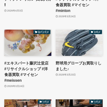
❗️
食器買取 #マイセン
#minton
2026年4月3日
2026年3月24日
藤沢辻堂店
前橋店
#エキスパート藤沢辻堂店
野球用グローブお買取りし
#リサイクルショップ #洋
ました♪
食器買取 #マイセン
2026年3月23日
#meissen
2026年3月24日
行田店
行田店