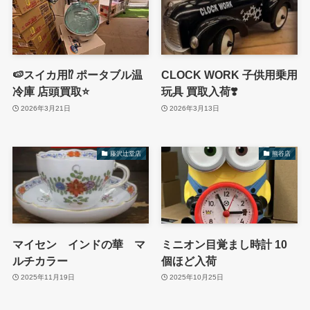
🍉スイカ用⁉️ ポータブル温
CLOCK WORK 子供用乗用
冷庫 店頭買取⭐️
玩具 買取入荷❣️
2026年3月21日
2026年3月13日
藤沢辻堂店
熊谷店
マイセン インドの華 マ
ミニオン目覚まし時計 10
ルチカラー
個ほど入荷
2025年11月19日
2025年10月25日