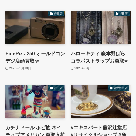
行田店
行田店
FinePix J250 オールドコン
ハローキティ 嶽本野ばら
デジ店頭買取✨
コラボストラップお買取⭐️
2026年5月18日
2026年5月8日
行田店
藤沢辻堂店
カチナドール ホピ族 ネイ
#エキスパート藤沢辻堂店
ティブアメリカン 買取入荷
#リサイクルショップ #洋