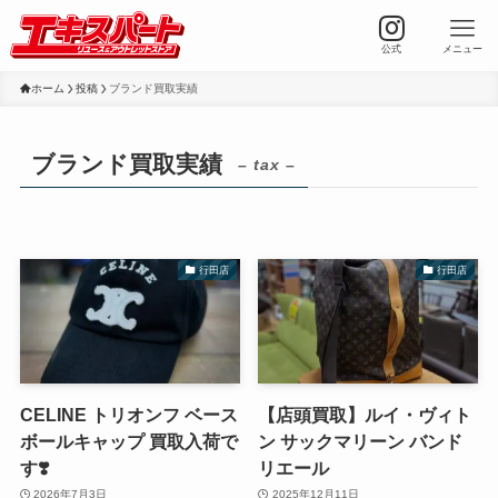
公式
メニュー
ホーム
投稿
ブランド買取実績
ブランド買取実績
– tax –
行田店
行田店
CELINE トリオンフ ベース
【店頭買取】ルイ・ヴィト
ボールキャップ 買取入荷で
ン サックマリーン バンド
す❣️
リエール
2026年7月3日
2025年12月11日