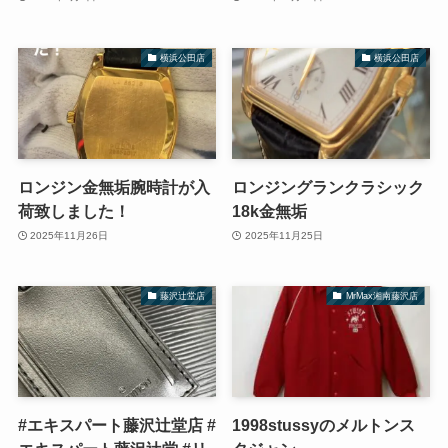
横浜公田店
横浜公田店
ロンジン金無垢腕時計が入
ロンジングランクラシック
荷致しました！
18k金無垢
2025年11月26日
2025年11月25日
藤沢辻堂店
MrMax湘南藤沢店
#エキスパート藤沢辻堂店 #
1998stussyのメルトンス