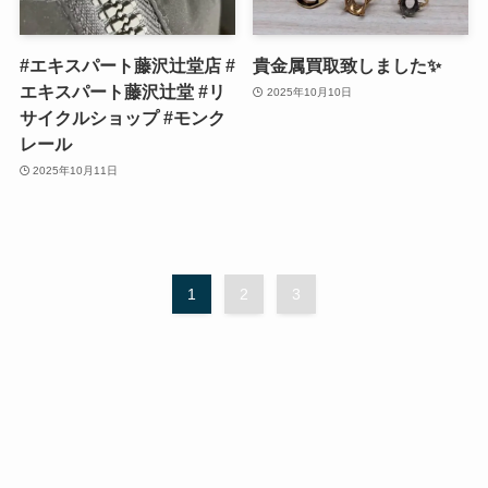
#エキスパート藤沢辻堂店 #
貴金属買取致しました✨
エキスパート藤沢辻堂 #リ
2025年10月10日
サイクルショップ #モンク
レール
2025年10月11日
1
2
3