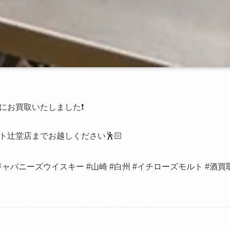
お買取いたしました❗️
辻堂店までお越しください🕺🏻
ャパニーズウイスキー #山崎 #白州 #イチローズモルト #酒買