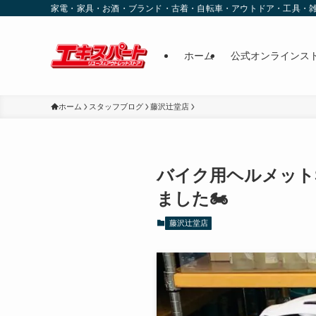
家電・家具・お酒・ブランド・古着・自転車・アウトドア・工具・
ホーム
公式オンラインス
ホーム
スタッフブログ
藤沢辻堂店
バイク用ヘルメットSH
ました🏍️
藤沢辻堂店