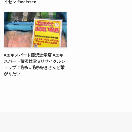
イセン #meissen
#エキスパート藤沢辻堂店 #エキ
スパート藤沢辻堂 #リサイクルシ
ョップ #毛糸 #毛糸好きさんと繋
がりたい