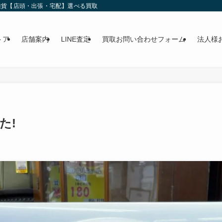
雑貨【店頭・出張・宅配】選べる買取
トア
店舗案内
LINE査定
買取お問い合わせフォーム
法人様
た!