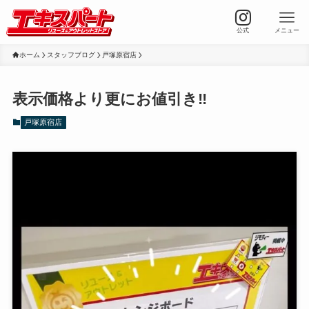
公式
メニュー
ホーム
スタッフブログ
戸塚原宿店
表示価格より更にお値引き‼
戸塚原宿店