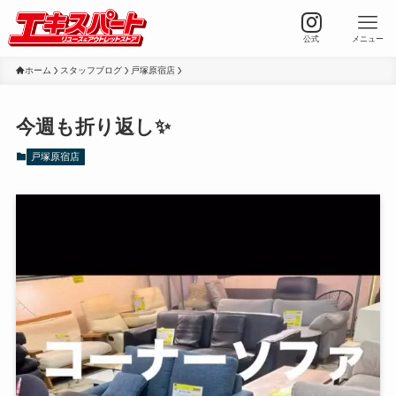
公式
メニュー
ホーム
スタッフブログ
戸塚原宿店
今週も折り返し✨
戸塚原宿店