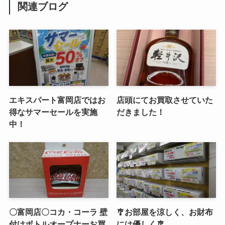
関連ブログ
エキスパート富岡店ではお
店頭にてお買取させていた
得なサマーセールを実施
だきました！
中！
〇富岡店〇コカ・コーラ 壁
🎐お部屋を涼しく、お財布
付けボトルオープナーお買
には優しく🎐