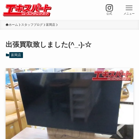
公式
メニュー
ホーム
スタッフブログ
富岡店
出張買取致しました(^_-)-☆
富岡店