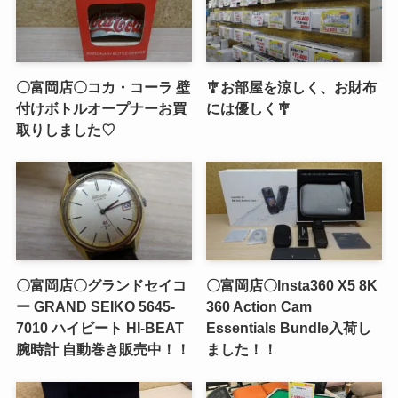
〇富岡店〇コカ・コーラ 壁
🎐お部屋を涼しく、お財布
付けボトルオープナーお買
には優しく🎐
取りしました♡
〇富岡店〇グランドセイコ
〇富岡店〇Insta360 X5 8K
ー GRAND SEIKO 5645-
360 Action Cam
7010 ハイビート HI-BEAT
Essentials Bundle入荷し
腕時計 自動巻き販売中！！
ました！！