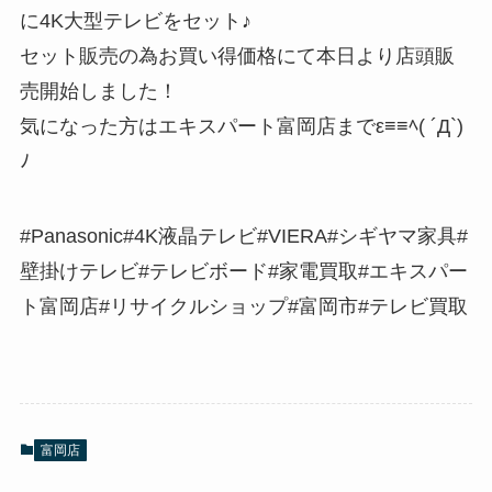
に4K大型テレビをセット♪
セット販売の為お買い得価格にて本日より店頭販
売開始しました！
気になった方はエキスパート富岡店までε≡≡ﾍ( ´Д`)
ﾉ
#Panasonic#4K液晶テレビ#VIERA#シギヤマ家具#
壁掛けテレビ#テレビボード#家電買取#エキスパー
ト富岡店#リサイクルショップ#富岡市#テレビ買取
富岡店