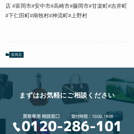
店 #富岡市#安中市#高崎市#藤岡市#甘楽町#吉井町
#下仁田町#南牧村#神流町#上野村
富岡店
まずはお気軽にご相談ください