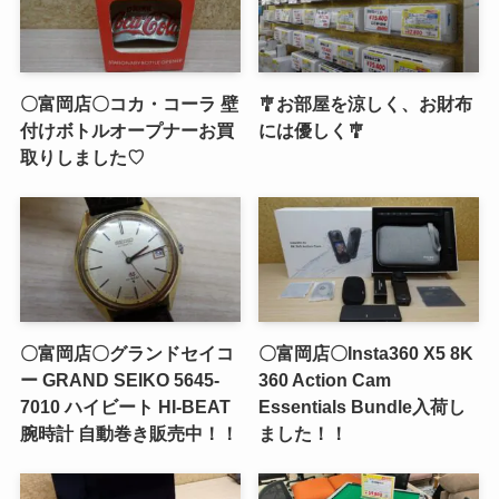
〇富岡店〇コカ・コーラ 壁
🎐お部屋を涼しく、お財布
付けボトルオープナーお買
には優しく🎐
取りしました♡
〇富岡店〇グランドセイコ
〇富岡店〇Insta360 X5 8K
ー GRAND SEIKO 5645-
360 Action Cam
7010 ハイビート HI-BEAT
Essentials Bundle入荷し
腕時計 自動巻き販売中！！
ました！！