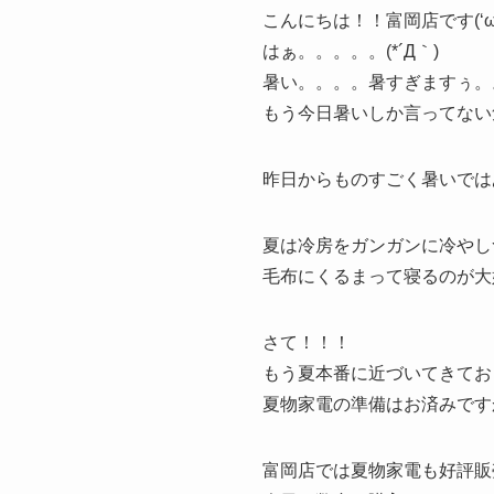
こんにちは！！富岡店です(‘ω’
はぁ。。。。。(*´Д｀)
暑い。。。。暑すぎますぅ。
もう今日暑いしか言ってない
昨日からものすごく暑いではあり
夏は冷房をガンガンに冷やし
毛布にくるまって寝るのが大
さて！！！
もう夏本番に近づいてきてお
夏物家電の準備はお済みです
富岡店では夏物家電も好評販