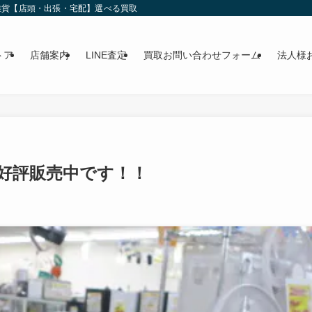
雑貨【店頭・出張・宅配】選べる買取
トア
店舗案内
LINE査定
買取お問い合わせフォーム
法人様
好評販売中です！！