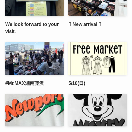
We look forward to your
🫟 New arrival 🫟
visit.
#Mr.MAX湘南藤沢
5/10(日)