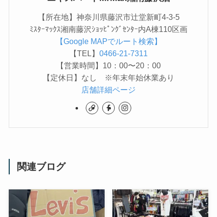
【所在地】神奈川県藤沢市辻堂新町4-3-5
ﾐｽﾀｰﾏｯｸｽ湘南藤沢ｼｮｯﾋﾟﾝｸﾞｾﾝﾀｰ内A棟110区画
【Google MAPでルート検索】
【TEL】
0466-21-7311
【営業時間】10：00〜20：00
【定休日】なし ※年末年始休業あり
店舗詳細ページ
関連ブログ