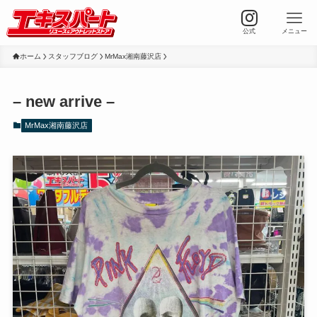
公式
メニュー
ホーム
スタッフブログ
MrMax湘南藤沢店
– new arrive –
MrMax湘南藤沢店