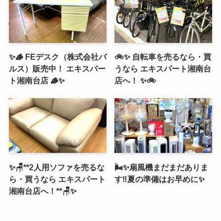
✨🪵 FEデスク（株式会社バ
🚲✨ 自転車を売るなら・買
ルス）販売中！ エキスパー
うなら エキスパート湘南台
ト湘南台店 🪵✨
店へ！ ✨🚲
✨🪑**2人用ソファを売るな
🌬️✨扇風機まだまだありま
ら・買うなら エキスパート
す‼️夏の準備はお早めに✨
湘南台店へ！**🪑✨