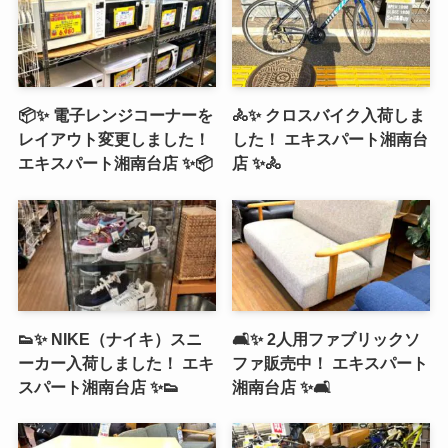
📦✨ 電子レンジコーナーを
🚴✨ クロスバイク入荷しま
レイアウト変更しました！
した！ エキスパート湘南台
エキスパート湘南台店 ✨📦
店 ✨🚴
👟✨ NIKE（ナイキ）スニ
🛋️✨ 2人用ファブリックソ
ーカー入荷しました！ エキ
ファ販売中！ エキスパート
スパート湘南台店 ✨👟
湘南台店 ✨🛋️