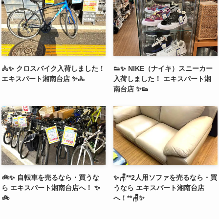
🚴✨ クロスバイク入荷しました！
👟✨ NIKE（ナイキ）スニーカー
エキスパート湘南台店 ✨🚴
入荷しました！ エキスパート湘
南台店 ✨👟
🚲✨ 自転車を売るなら・買うな
✨🪑**2人用ソファを売るなら・買
ら エキスパート湘南台店へ！ ✨
うなら エキスパート湘南台店
🚲
へ！**🪑✨