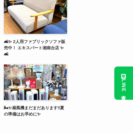
🛋️✨ 2人用ファブリックソファ販
売中！ エキスパート湘南台店 ✨
🛋️
LINE査定
🌬️✨扇風機まだまだあります‼️夏
の準備はお早めに✨