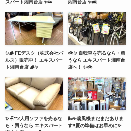
スパート湘南台店 ✨👟
湘南台店 ✨🛋️
✨🪵 FEデスク（株式会社バ
🚲✨ 自転車を売るなら・買
ルス）販売中！ エキスパー
うなら エキスパート湘南台
ト湘南台店 🪵✨
店へ！ ✨🚲
✨🪑**2人用ソファを売るな
🌬️✨扇風機まだまだありま
ら・買うなら エキスパート
す‼️夏の準備はお早めに✨