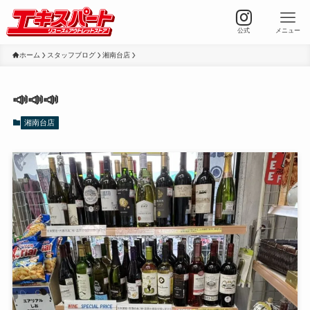
公式
メニュー
ホーム
スタッフブログ
湘南台店
📣📣📣
湘南台店