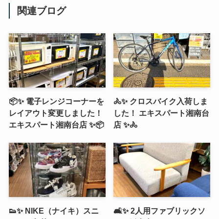
関連ブログ
📦✨ 電子レンジコーナーを
🚴✨ クロスバイク入荷しま
レイアウト変更しました！
した！ エキスパート湘南台
エキスパート湘南台店 ✨📦
店 ✨🚴
👟✨ NIKE（ナイキ）スニ
🛋️✨ 2人用ファブリックソ