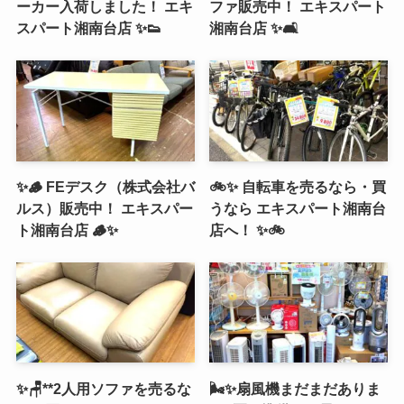
ーカー入荷しました！ エキ
ファ販売中！ エキスパート
スパート湘南台店 ✨👟
湘南台店 ✨🛋️
✨🪵 FEデスク（株式会社バ
🚲✨ 自転車を売るなら・買
ルス）販売中！ エキスパー
うなら エキスパート湘南台
ト湘南台店 🪵✨
店へ！ ✨🚲
✨🪑**2人用ソファを売るな
🌬️✨扇風機まだまだありま