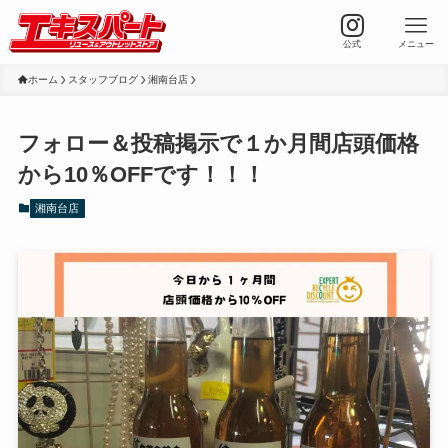
公式
メニュー
ホーム
スタッフブログ
湘南台店
フォロー＆投稿掲示で１か月間店頭価格
から10％OFFです！！！
湘南台店