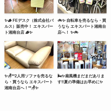
✨🪵 FEデスク（株式会社バ
🚲✨ 自転車を売るなら・買
ルス）販売中！ エキスパー
うなら エキスパート湘南台
ト湘南台店 🪵✨
店へ！ ✨🚲
✨🪑**2人用ソファを売るな
🌬️✨扇風機まだまだありま
ら・買うなら エキスパート
す‼️夏の準備はお早めに✨
湘南台店へ！**🪑✨