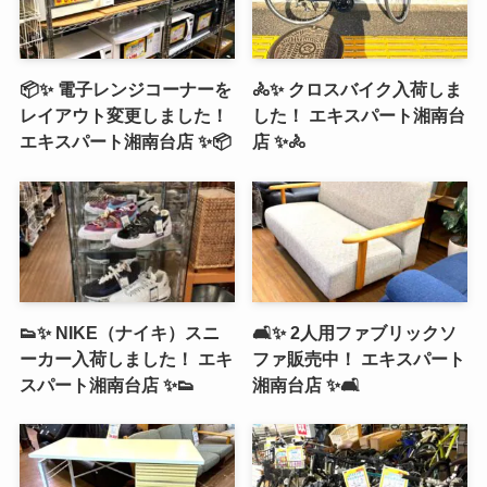
📦✨ 電子レンジコーナーを
🚴✨ クロスバイク入荷しま
レイアウト変更しました！
した！ エキスパート湘南台
エキスパート湘南台店 ✨📦
店 ✨🚴
👟✨ NIKE（ナイキ）スニ
🛋️✨ 2人用ファブリックソ
ーカー入荷しました！ エキ
ファ販売中！ エキスパート
スパート湘南台店 ✨👟
湘南台店 ✨🛋️