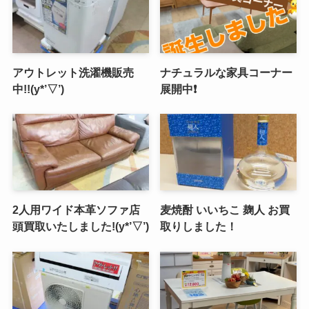
アウトレット洗濯機販売
ナチュラルな家具コーナー
中!!(y*’▽’)
展開中❗️
2人用ワイド本革ソファ店
麦焼酎 いいちこ 麹人 お買
頭買取いたしました!(y*’▽’)
取りしました！