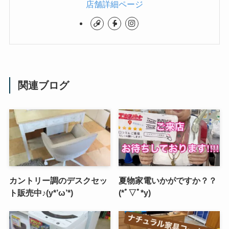
店舗詳細ページ
関連ブログ
カントリー調のデスクセッ
夏物家電いかがですか？？
ト販売中♪(y*’ω’*)
(*ﾟ▽ﾟ*y)