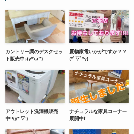
カントリー調のデスクセッ
夏物家電いかがですか？？
ト販売中♪(y*’ω’*)
(*ﾟ▽ﾟ*y)
アウトレット洗濯機販売
ナチュラルな家具コーナー
中!!(y*’▽’)
展開中❗️