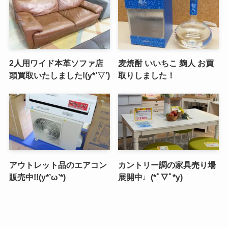
2人用ワイド本革ソファ店
麦焼酎 いいちこ 麹人 お買
頭買取いたしました!(y*’▽’)
取りしました！
アウトレット品のエアコン
カントリー調の家具売り場
販売中!!(y*’ω’*)
展開中♩(*ﾟ▽ﾟ*y)