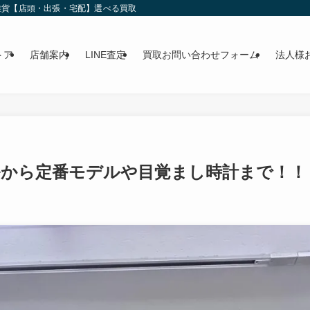
雑貨【店頭・出張・宅配】選べる買取
トア
店舗案内
LINE査定
買取お問い合わせフォーム
法人様
ルから定番モデルや目覚まし時計まで！！