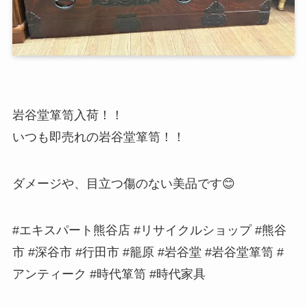
岩谷堂箪笥入荷！！
いつも即売れの岩谷堂箪笥！！
ダメージや、目立つ傷のない美品です😊
#エキスパート熊谷店 #リサイクルショップ #熊谷
市 #深谷市 #行田市 #籠原 #岩谷堂 #岩谷堂箪笥 #
アンティーク #時代箪笥 #時代家具