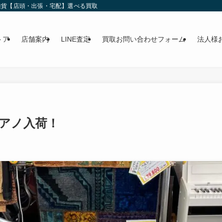
雑貨【店頭・出張・宅配】選べる買取
トア
店舗案内
LINE査定
買取お問い合わせフォーム
法人様
子ピアノ入荷！