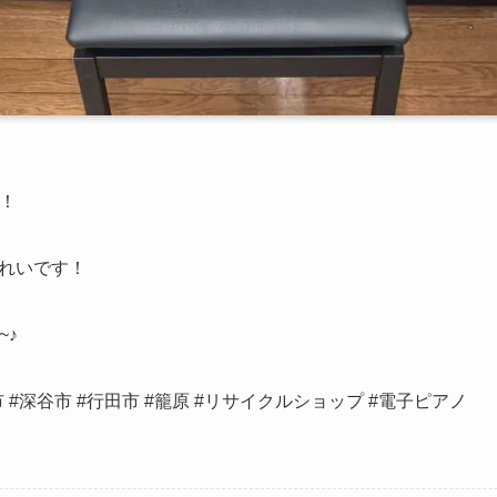
荷！
れいです！
~♪
 #深谷市 #行田市 #籠原 #リサイクルショップ #電子ピアノ