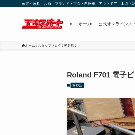
家電・家具・お酒・ブランド・古着・自転車・アウトドア・工具・
ホーム
公式オンラインス
ホーム
スタッフブログ
熊谷店
Roland F701 電
熊谷店