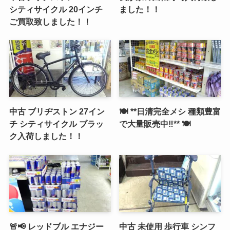
シティサイクル 20インチ
ました！！
ご買取致しました！！
中古 ブリヂストン 27イン
🍽️ **日清完全メシ 種類豊富
チ シティサイクル ブラッ
で大量販売中‼️** 🍽️
ク入荷しました！！
🚨📢 レッドブル エナジー
中古 未使用 歩行車 シンフ