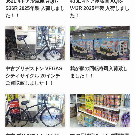
362L 4ドア冷蔵庫 AQR-
433L 4ドア冷蔵庫 AQR-
S36R 2025年製 入荷しまし
V43R 2025年製 入荷しまし
た！！
た！
中古ブリヂストン VEGAS
我が家の回転寿司入荷致し
シティサイクル 20インチ
ました！！
ご買取致しました！！