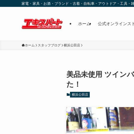
家電・家具・お酒・ブランド・古着・自転車・アウトドア・工具・
ホーム
公式オンラインス
ホーム
スタッフブログ
横浜公田店
美品未使用 ツインバー
た！
横浜公田店