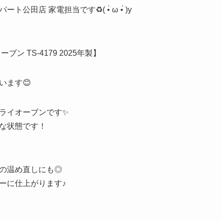
田店 家電担当です♻️( •̀ ω •́ )y
ン TS-4179 2025年製】
います😊
ライオーブンです✨
な状態です！
物の温め直しにも◎
ーに仕上がります♪