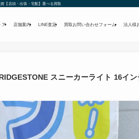
雑貨【店頭・出張・宅配】選べる買取
トア
店舗案内
LINE査定
買取お問い合わせフォーム
法人様
IDGESTONE スニーカーライト 16イ