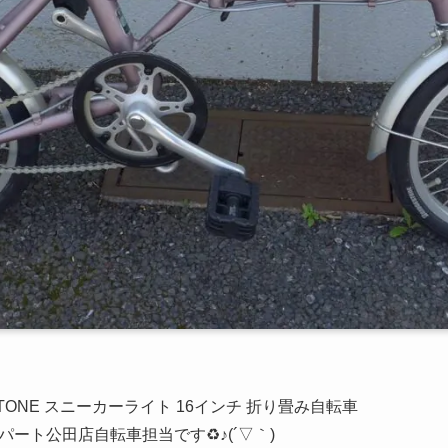
STONE スニーカーライト 16インチ 折り畳み自転車
ート公田店自転車担当です♻️♪(´▽｀)