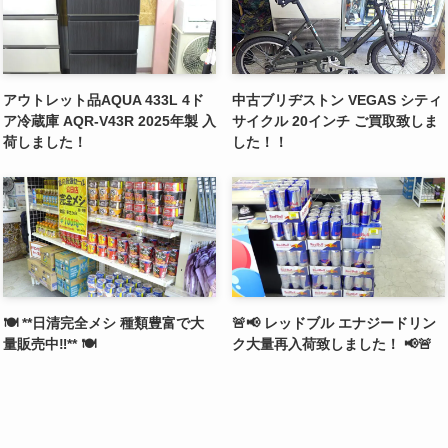
アウトレット品AQUA 433L 4ド
中古ブリヂストン VEGAS シティ
ア冷蔵庫 AQR-V43R 2025年製 入
サイクル 20インチ ご買取致しま
荷しました！
した！！
🍽️ **日清完全メシ 種類豊富で大
🚨📢 レッドブル エナジードリン
量販売中‼️** 🍽️
ク大量再入荷致しました！ 📢🚨