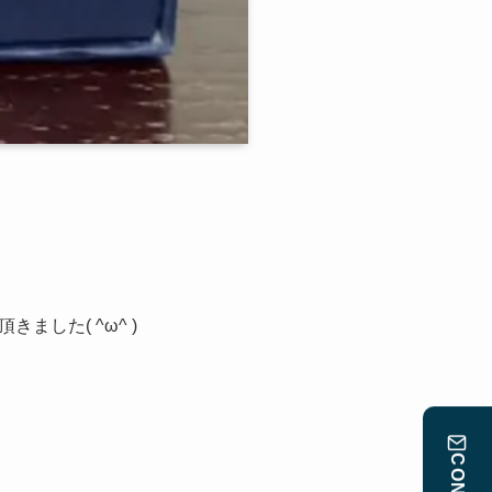
した( ^ω^ )