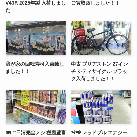
V43R 2025年製 入荷しまし
ご買取致しました！！
た！
我が家の回転寿司入荷致し
中古 ブリヂストン 27イン
ました！！
チ シティサイクル ブラッ
ク入荷しました！！
🍽️ **日清完全メシ 種類豊富
🚨📢 レッドブル エナジー