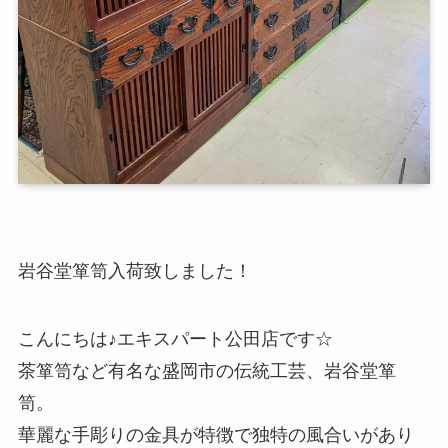
岩谷堂箪笥入荷致しました！
こんにちは♪エキスパート公田店です☆
茶箪笥など有名な盛岡市の伝統工芸、岩谷堂箪
笥。
華麗な手彫りの金具が特徴で独特の風合いがあり