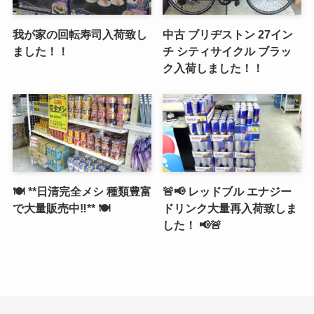
我が家の回転寿司入荷致し
中古 ブリヂストン 27イン
ました！！
チ シティサイクル ブラッ
ク入荷しました！！
🍽️ **日清完全メシ 種類豊富
🚨📢 レッドブル エナジー
で大量販売中‼️** 🍽️
ドリンク大量再入荷致しま
した！ 📢🚨