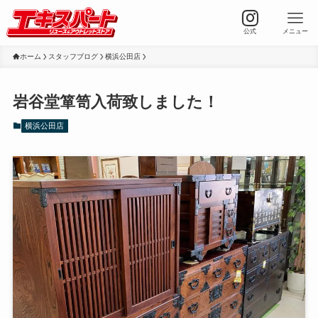
公式
メニュー
ホーム
スタッフブログ
横浜公田店
岩谷堂箪笥入荷致しました！
横浜公田店