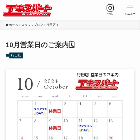
公式
メニュー
ホーム
スタッフブログ
行田店
10月営業日のご案内🗓️
行田店